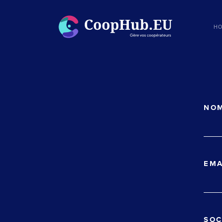
H
NO
EM
SOC